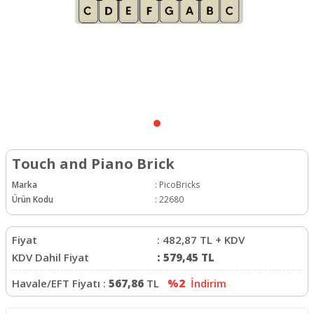
Touch and Piano Brick
Marka
:
PicoBricks
Ürün Kodu
:
22680
Fiyat
:
482,87
TL + KDV
KDV Dahil Fiyat
:
579,45
TL
Havale/EFT Fiyatı :
567,86
TL
%2
İndirim