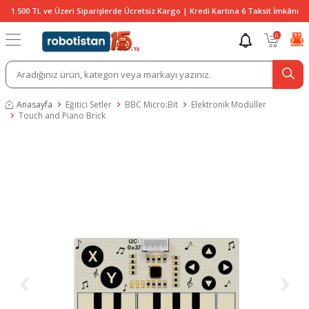
1.500 TL ve Üzeri Siparişlerde Ücretsiz Kargo | Kredi Kartına 6 Taksit İmkânı
0
Anasayfa
Eğitici Setler
BBC Micro:Bit
Elektronik Modüller
Touch and Piano Brick