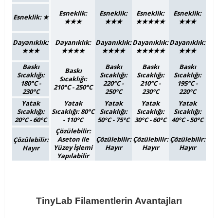
Esneklik:
Esneklik:
Esneklik:
Esneklik:
Esneklik:
★
★★★
★★★
★★★★★
★★★
Dayanıklık:
Dayanıklık:
Dayanıklık:
Dayanıklık:
Dayanıklık:
★★★
★★★★
★★★★
★★★★★
★★★
Baskı
Baskı
Baskı
Baskı
Baskı
Sıcaklığı:
Sıcaklığı:
Sıcaklığı:
Sıcaklığı:
Sıcaklığı:
180°C -
220°C -
210°C -
195°C -
210°C - 250°C
230°C
250°C
230°C
220°C
Yatak
Yatak
Yatak
Yatak
Yatak
Sıcaklığı:
Sıcaklığı: 80°C
Sıcaklığı:
Sıcaklığı:
Sıcaklığı:
20°C - 60°C
- 110°C
50°C - 75°C
30°C - 60°C
40°C - 50°C
Çözülebilir:
Aseton ile
Çözülebilir:
Çözülebilir:
Çözülebilir:
Çözülebilir:
Yüzey İşlemi
Hayır
Hayır
Hayır
Hayır
Yapılabilir
TinyLab Filamentlerin Avantajları