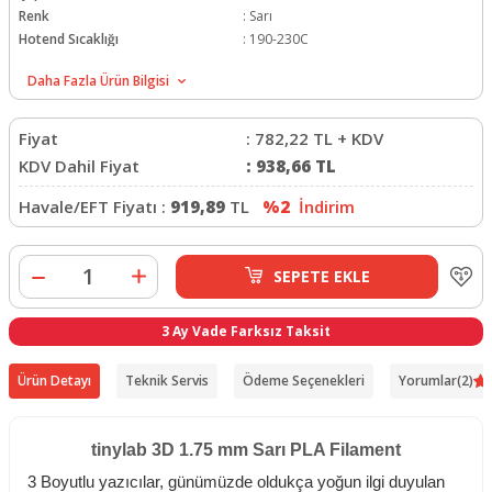
Renk
:
Sarı
Hotend Sıcaklığı
:
190-230C
Tabla Sıcaklığı
:
0-60C
Daha Fazla Ürün Bilgisi
Ağırlık
:
1Kg
Fiyat
:
782,22
TL + KDV
KDV Dahil Fiyat
:
938,66
TL
Havale/EFT Fiyatı :
919,89
TL
%2
İndirim
SEPETE EKLE
3 Ay Vade Farksız Taksit
Ürün Detayı
Teknik Servis
Ödeme Seçenekleri
Yorumlar
(2)
tinylab 3D 1.75 mm Sarı PLA
Filament
3 Boyutlu yazıcılar, günümüzde oldukça yoğun ilgi duyulan