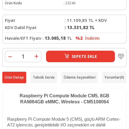
Ürün Kodu
:
23246
Fiyat
:
11.109,85
TL + KDV
KDV Dahil Fiyat
:
13.331,82
TL
Havale/EFT Fiyatı :
13.065,18
TL
%2
İndirim
SEPETE EKLE
Ürün Detayı
Teknik Servis
Ödeme Seçenekleri
Yorumlar
(0)
Raspberry Pi Compute Module CM5, 8GB
RAM/64GB eMMC, Wireless - CM5108064
Raspberry Pi Compute Module 5 (CM5), güçlü ARM Cortex-
A72 işlemcisi, genişletilebilir I/O seçenekleri ve dahili