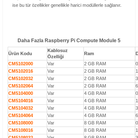
ise bu tür özellikler genellikle harici modüllerle sağlanır.
Daha Fazla Raspberry Pi Compute Module 5
Kablosuz
Ürün Kodu
Ram
Özelliği
CM5102000
Var
2 GB RAM
CM5102016
Var
2 GB RAM
CM5102032
Var
2 GB RAM
CM5102064
Var
2 GB RAM
CM5104000
Var
4 GB RAM
CM5104016
Var
4 GB RAM
CM5104032
Var
4 GB RAM
CM5104064
Var
4 GB RAM
CM5108000
Var
8 GB RAM
CM5108016
Var
8 GB RAM
CM5108032
Var
8 GB RAM