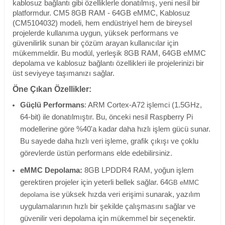
kablosuz bağlantı gibi özelliklerle donatılmış, yeni nesil bir
platformdur. CM5 8GB RAM - 64GB eMMC, Kablosuz
(CM5104032) modeli, hem endüstriyel hem de bireysel
projelerde kullanıma uygun, yüksek performans ve
güvenilirlik sunan bir çözüm arayan kullanıcılar için
mükemmeldir. Bu modül, yerleşik 8GB RAM, 64GB eMMC
depolama ve kablosuz bağlantı özellikleri ile projelerinizi bir
üst seviyeye taşımanızı sağlar.
Öne Çıkan Özellikler:
Güçlü Performans
:
ARM Cortex-A72 işlemci (1.5GHz,
64-bit) ile donatılmıştır. Bu, önceki nesil Raspberry Pi
modellerine göre %40'a kadar daha hızlı işlem gücü sunar.
Bu sayede daha hızlı veri işleme, grafik çıkışı ve çoklu
görevlerde üstün performans elde edebilirsiniz.
eMMC Depolama:
8GB LPDDR4 RAM, yoğun işlem
gerektiren projeler için yeterli bellek sağlar. 64
GB eMMC
ise yüksek hızda veri erişimi sunarak, yazılım
depolama
uygulamalarının hızlı bir şekilde çalışmasını sağlar ve
güvenilir veri depolama için mükemmel bir seçenektir.