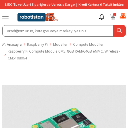
1.500 TL ve Üzeri Siparişlerde Ücretsiz Kargo | Kredi Kartına 6 Taksit İmkânı
0
Anasayfa
Raspberry Pi
Modeller
Compute Modüller
Raspberry Pi Compute Module CM5, 8GB RAM/64GB eMMC, Wireless -
CM5108064