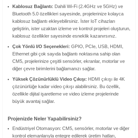
Kablosuz Bağlantı:
Dahili Wi-Fi (2.4GHz ve 5GHz)
ve
Bluetooth 5.0
özellikleri sayesinde, projelerinize kolayca
kablosuz bağlantı ekleyebilirsiniz. İster IoT cihazları
geliştirin, ister uzaktan izleme ve kontrol projeleri oluşturun,
kablosuz özellikler sayesinde esneklik kazanırsınız.
Çok Yönlü I/O Seçenekleri:
GPIO, PCIe, USB, HDMI,
Ethernet gibi çok sayıda bağlantı noktasına sahip olan
CM5, projelerinize çeşitli sensörler, ekranlar, motorlar ve
diğer çevre birimlerini bağlamanızı sağlar.
Yüksek Çözünürlüklü Video Çıkışı:
HDMI çıkışı ile 4K
çözünürlüğe kadar video çıkışı alabilirsiniz. Bu özellik,
özellikle
dijital işaretleme
ve
video izleme
projelerinde
büyük avantaj sağlar.
Projenizde Neler Yapabilirsiniz?
Endüstriyel Otomasyon: CM5, sensörler, motorlar ve diğer
kontrol elemanlarıyla entegre edilerek üretim hatları,