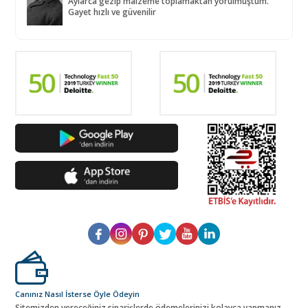
Aylarca gezip malzeme toplamaktan yorulmuştum.
Gayet hızlı ve güvenilir
Canınız Nasıl İsterse Öyle Ödeyin
Sitemizden vereceğiniz siparişlerde ödemelerinizi kolayca yapmanız