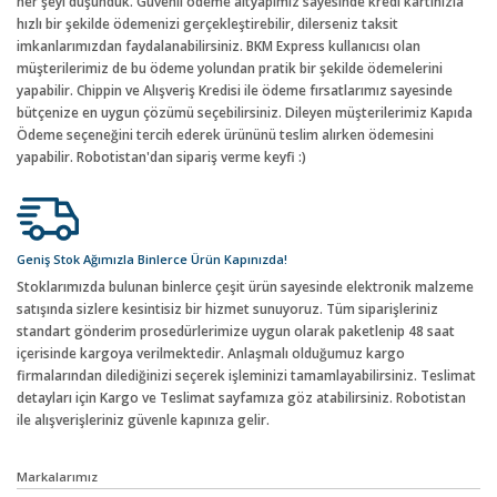
her şeyi düşündük. Güvenli ödeme altyapımız sayesinde kredi kartınızla
hızlı bir şekilde ödemenizi gerçekleştirebilir, dilerseniz taksit
imkanlarımızdan faydalanabilirsiniz. BKM Express kullanıcısı olan
müşterilerimiz de bu ödeme yolundan pratik bir şekilde ödemelerini
yapabilir. Chippin ve Alışveriş Kredisi ile ödeme fırsatlarımız sayesinde
bütçenize en uygun çözümü seçebilirsiniz. Dileyen müşterilerimiz Kapıda
Ödeme seçeneğini tercih ederek ürününü teslim alırken ödemesini
yapabilir. Robotistan'dan sipariş verme keyfi :)
Geniş Stok Ağımızla Binlerce Ürün Kapınızda!
Stoklarımızda bulunan binlerce çeşit ürün sayesinde elektronik malzeme
satışında sizlere kesintisiz bir hizmet sunuyoruz. Tüm siparişleriniz
standart gönderim prosedürlerimize uygun olarak paketlenip 48 saat
içerisinde kargoya verilmektedir. Anlaşmalı olduğumuz kargo
firmalarından dilediğinizi seçerek işleminizi tamamlayabilirsiniz. Teslimat
detayları için Kargo ve Teslimat sayfamıza göz atabilirsiniz. Robotistan
ile alışverişleriniz güvenle kapınıza gelir.
Markalarımız