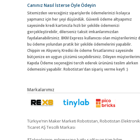
Canınız Nasıl İsterse Öyle Ödeyin
Sitemizden vereceğiniz siparişlerde ödemelerinizi kolayca
yapmanız için her şeyi düşündük. Güvenli ödeme altyapımız
sayesinde kredi kartınızla hızlı bir şekilde ödemenizi
gerçekleştirebilir, dilerseniz taksit imkanlarımızdan
faydalanabilirsiniz. BKM Express kullanıcısı olan müşterilerimiz 
bu ödeme yolundan pratik bir şekilde ödemelerini yapabilir.
Chippin ve Alışveriş Kredisi ile ödeme fırsatlarımız sayesinde
bütçenize en uygun çözümü seçebilirsiniz. Dileyen müşterilerim
Kapıda Ödeme seçeneğini tercih ederek ürününü teslim alırken
ödemesini yapabilir. Robotistan'dan sipariş verme keyfi :)
Markalarımız
Türkiye’nin Maker Marketi Robotistan, Robotistan Elektronik
Ticaret AŞ Tescilli Markası
*Teknolojinin gelişmesine katkı sağlayan tüm bilim