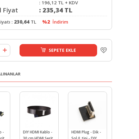
:
196,12
TL + KDV
 Fiyat
:
235,34
TL
iyatı :
230,64
TL
%2
İndirim
SEPETE EKLE
 ALINANLAR
o -
DIY HDMI Kablo -
HDMI Plug - Dik -
DIY HDMI K
rit
30 cm HDMI Şerit
Sol (L tipi - DIY
50 cm HDMI