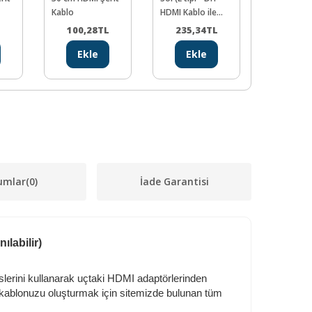
Kablo
HDMI Kablo ile
Kablo
Birlikte
100,28
TL
235,34
TL
131,0
Kullanılabilir)
Ekle
Ekle
Ekl
umlar
(0)
İade Garantisi
ılabilir)
lerini kullanarak uçtaki HDMI adaptörlerinden
l kablonuzu oluşturmak için sitemizde bulunan tüm