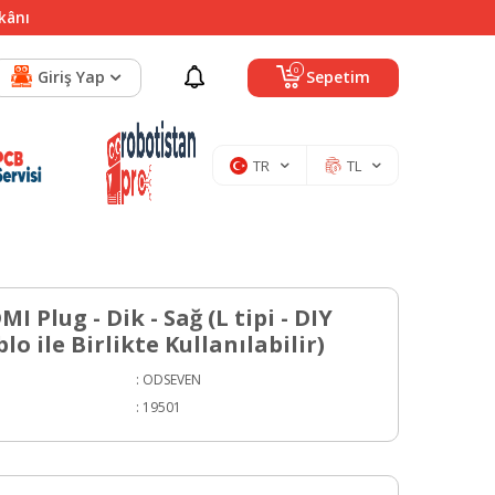
mkânı
0
Giriş Yap
Sepetim
TR
TL
I Plug - Dik - Sağ (L tipi - DIY
o ile Birlikte Kullanılabilir)
:
ODSEVEN
:
19501