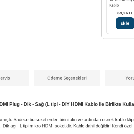
Kablo
69,56
TL
Ekle
ervis
Ödeme Seçenekleri
Yor
MI Plug - Dik - Sağ (L tipi - DIY HDMI Kablo ile Birlikte Kullan
ştı. Sadece bu soketlerden birini alın ve ardından esnek kablo klips
n.
Dik açılı L tipi mikro HDMI soketidir.
Kablo dahil değildir! Kendi öze