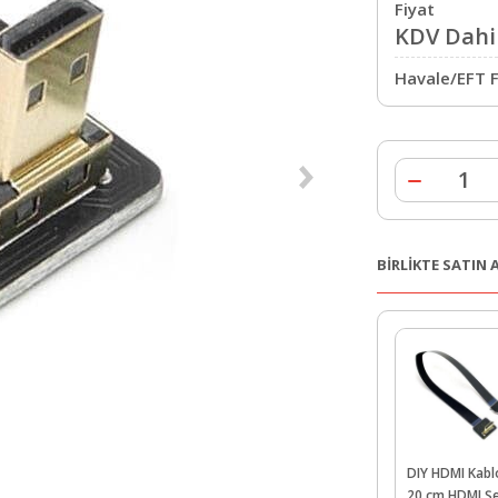
Fiyat
KDV Dahil
Havale/EFT F
BİRLİKTE SATIN
DIY HDMI Kabl
20 cm HDMI Şe