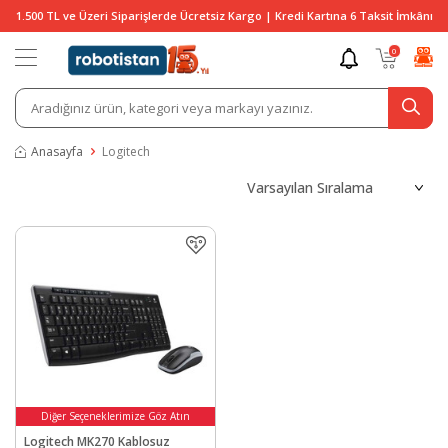
1.500 TL ve Üzeri Siparişlerde Ücretsiz Kargo | Kredi Kartına 6 Taksit İmkânı
0
Anasayfa
Logitech
Diğer Seçeneklerimize Göz Atın
Logitech MK270 Kablosuz