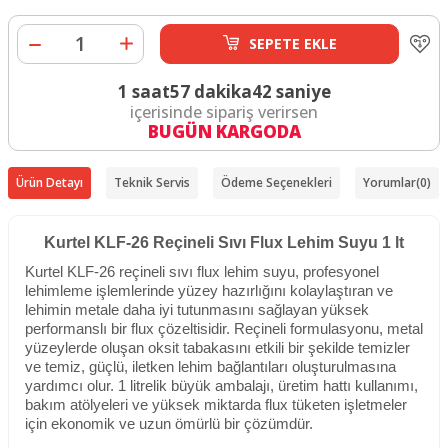
SEPETE EKLE
1 saat
57 dakika
42 saniye
içerisinde sipariş verirsen
BUGÜN KARGODA
Ürün Detayı
Teknik Servis
Ödeme Seçenekleri
Yorumlar
(0)
Kurtel KLF-26 Reçineli Sıvı Flux Lehim Suyu 1 lt
Kurtel KLF-26 reçineli sıvı flux lehim suyu, profesyonel
lehimleme işlemlerinde yüzey hazırlığını kolaylaştıran ve
lehimin metale daha iyi tutunmasını sağlayan yüksek
performanslı bir flux çözeltisidir. Reçineli formulasyonu, metal
yüzeylerde oluşan oksit tabakasını etkili bir şekilde temizler
ve temiz, güçlü, iletken lehim bağlantıları oluşturulmasına
yardımcı olur. 1 litrelik büyük ambalajı, üretim hattı kullanımı,
bakım atölyeleri ve yüksek miktarda flux tüketen işletmeler
için ekonomik ve uzun ömürlü bir çözümdür.