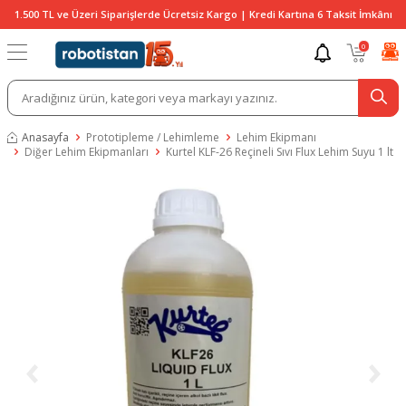
1.500 TL ve Üzeri Siparişlerde Ücretsiz Kargo | Kredi Kartına 6 Taksit İmkânı
0
Anasayfa
Prototipleme / Lehimleme
Lehim Ekipmanı
Diğer Lehim Ekipmanları
Kurtel KLF-26 Reçineli Sıvı Flux Lehim Suyu 1 lt