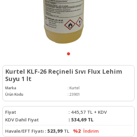
Kurtel KLF-26 Reçineli Sıvı Flux Lehim
Suyu 1 lt
Marka
:
Kurtel
Ürün Kodu
:
23901
Fiyat
:
445,57
TL + KDV
KDV Dahil Fiyat
:
534,69
TL
Havale/EFT Fiyatı :
523,99
TL
%2
İndirim