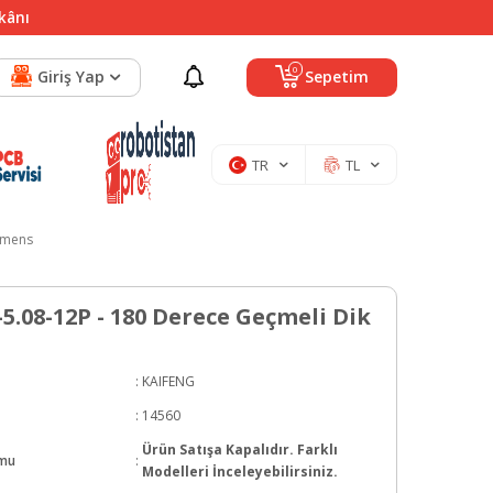
mkânı
0
Giriş Yap
Sepetim
TR
TL
emens
5.08-12P - 180 Derece Geçmeli Dik
:
KAIFENG
:
14560
Ürün Satışa Kapalıdır. Farklı
umu
:
Modelleri İnceleyebilirsiniz.