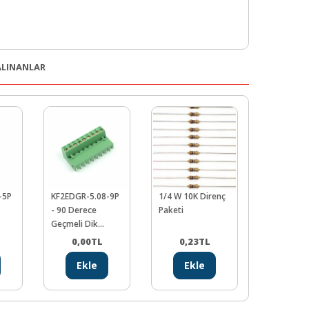
 ALINANLAR
-5P
KF2EDGR-5.08-9P
1/4 W 10K Direnç
1x40 180 
- 90 Derece
Paketi
Dişi Pin H
Geçmeli Dik
Klemens
0,00
TL
0,23
TL
10,84
Ekle
Ekle
Ekl