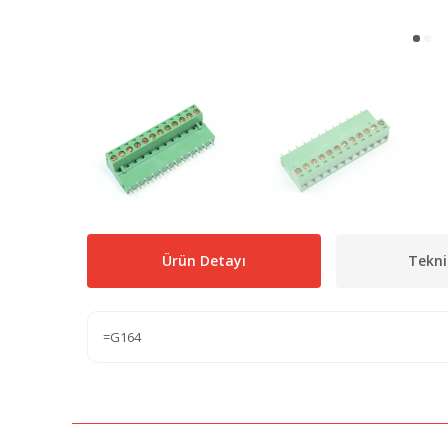
Ürün Detayı
Tekni
=G164