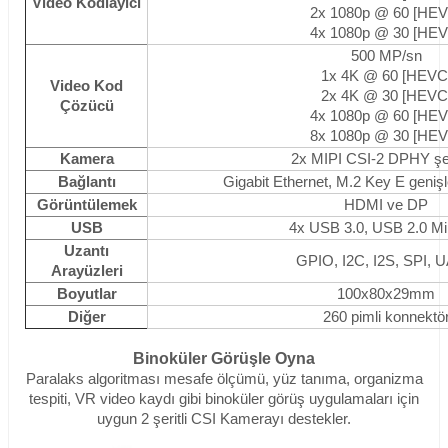
Video Kodlayıcı
2x 1080p @ 60 [HEV
4x 1080p @ 30 [HEV
500 MP/sn
1x 4K @ 60 [HEVC
Video Kod
2x 4K @ 30 [HEVC
Çözücü
4x 1080p @ 60 [HEV
8x 1080p @ 30 [HEV
Kamera
2x MIPI CSI-2 DPHY şeri
Bağlantı
Gigabit Ethernet, M.2 Key E geniş
Görüntülemek
HDMI ve DP
USB
4x USB 3.0, USB 2.0 Mi
Uzantı
GPIO, I2C, I2S, SPI, 
Arayüzleri
Boyutlar
100x80x29mm
Diğer
260 pimli konnektö
Binoküler Görüşle Oyna
Paralaks algoritması mesafe ölçümü, yüz tanıma, organizma
tespiti, VR video kaydı gibi binoküler görüş uygulamaları için
uygun 2 şeritli CSI Kamerayı destekler.