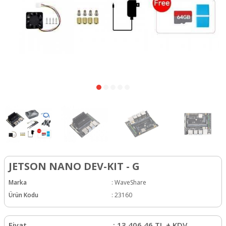
JETSON NANO DEV-KIT - G
Marka
:
WaveShare
Ürün Kodu
:
23160
Fiyat
:
13.406,46
TL + KDV