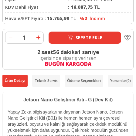
KDV Dahil Fiyat
:
16.087,75
TL
Havale/EFT Fiyatı :
15.765,99
TL
%2
İndirim
SEPETE EKLE
2 saat
56 dakika
0 saniye
içerisinde sipariş verirsen
BUGÜN KARGODA
Ürün Detayı
Teknik Servis
Ödeme Seçenekleri
Yorumlar
(0)
Jetson Nano Geliştirici Kiti - G (Dev Kit)
Yapay Zeka bilgisayarlarına dayanan Jetson Nano, Jetson
Nano Geliştirici Kiti (B01) ile hemen hemen aynı çevresel
arayüzleri, boyutu ve kalınlığı sağlayarak çekirdek modülünü
yükseltmek için daha uygundur. Çekirdek modülün gücünden