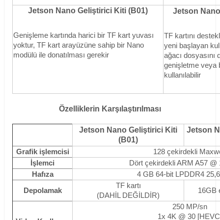
Jetson Nano Geliştirici Kiti (B01)
Jetson Nano G
Genişleme kartında harici bir TF kart yuvası
TF kartını destekl
yoktur, TF kart arayüzüne sahip bir Nano
yeni başlayan kull
modülü ile donatılması gerekir
ağacı dosyasını d
genişletme veya ba
kullanılabilir
Özelliklerin Karşılaştırılması
Jetson Nano Geliştirici Kiti
Jetson Na
(B01)
Grafik işlemcisi
128 çekirdekli Maxwe
İşlemci
Dört çekirdekli ARM A57 @
Hafıza
4 GB 64-bit LPDDR4 25,
TF kartı
Depolamak
16GB
(DAHİL DEĞİLDİR)
250 MP/sn
1x 4K @ 30 [HEVC