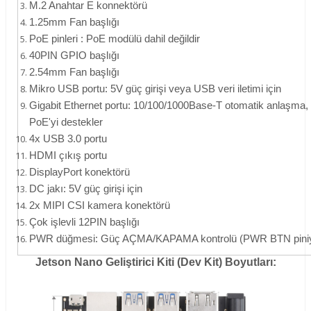
M.2 Anahtar E konnektörü
1.25mm Fan başlığı
PoE pinleri : PoE modülü dahil değildir
40PIN GPIO başlığı
2.54mm Fan başlığı
Mikro USB portu: 5V güç girişi veya USB veri iletimi için
Gigabit Ethernet portu: 10/100/1000Base-T otomatik anlaşma,
PoE'yi destekler
4x USB 3.0 portu
HDMI çıkış portu
DisplayPort konektörü
DC jakı: 5V güç girişi için
2x MIPI CSI kamera konektörü
Çok işlevli 12PIN başlığı
PWR düğmesi: Güç AÇMA/KAPAMA kontrolü (PWR BTN piniyle 
Jetson Nano Geliştirici Kiti (Dev Kit) Boyutları: