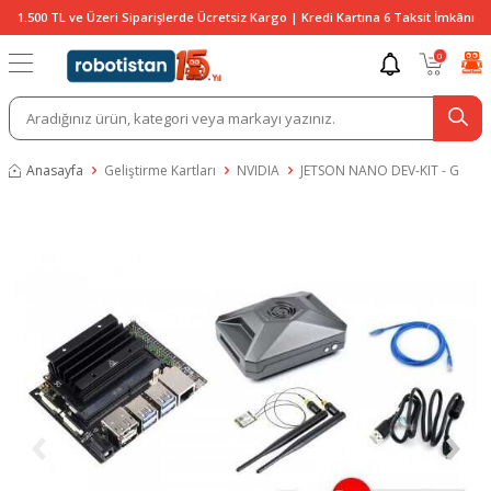
1.500 TL ve Üzeri Siparişlerde Ücretsiz Kargo | Kredi Kartına 6 Taksit İmkânı
0
Anasayfa
Geliştirme Kartları
NVIDIA
JETSON NANO DEV-KIT - G