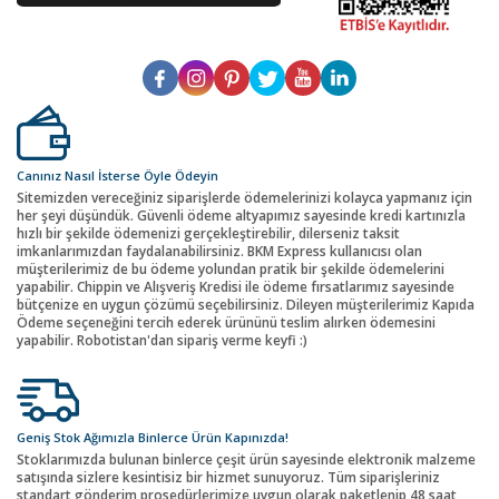
Canınız Nasıl İsterse Öyle Ödeyin
Sitemizden vereceğiniz siparişlerde ödemelerinizi kolayca yapmanız için
her şeyi düşündük. Güvenli ödeme altyapımız sayesinde kredi kartınızla
hızlı bir şekilde ödemenizi gerçekleştirebilir, dilerseniz taksit
imkanlarımızdan faydalanabilirsiniz. BKM Express kullanıcısı olan
müşterilerimiz de bu ödeme yolundan pratik bir şekilde ödemelerini
yapabilir. Chippin ve Alışveriş Kredisi ile ödeme fırsatlarımız sayesinde
bütçenize en uygun çözümü seçebilirsiniz. Dileyen müşterilerimiz Kapıda
Ödeme seçeneğini tercih ederek ürününü teslim alırken ödemesini
yapabilir. Robotistan'dan sipariş verme keyfi :)
Geniş Stok Ağımızla Binlerce Ürün Kapınızda!
Stoklarımızda bulunan binlerce çeşit ürün sayesinde elektronik malzeme
satışında sizlere kesintisiz bir hizmet sunuyoruz. Tüm siparişleriniz
standart gönderim prosedürlerimize uygun olarak paketlenip 48 saat