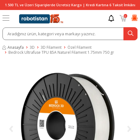
1.500 TL ve Üzeri Siparişlerde Ücretsiz Kargo | Kredi Kartına 6 Taksit İmkânı
0
Anasayfa
3D
3D Filament
Özel Filament
Bedrock Ultrafuse TPU 85A Naturel Filament 1.75mm 750 gr