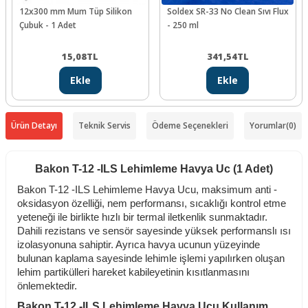
12x300 mm Mum Tüp Silikon
Soldex SR-33 No Clean Sıvı Flux
Çubuk - 1 Adet
- 250 ml
15,08
TL
341,54
TL
Ekle
Ekle
Ürün Detayı
Teknik Servis
Ödeme Seçenekleri
Yorumlar
(0)
Bakon T-12 -ILS Lehimleme Havya Uc (1 Adet)
Bakon T-12 -ILS Lehimleme Havya Ucu, maksimum anti -
oksidasyon özelliği, nem performansı, sıcaklığı kontrol etme
yeteneği ile birlikte hızlı bir termal iletkenlik sunmaktadır.
Dahili rezistans ve sensör sayesinde yüksek performanslı ısı
izolasyonuna sahiptir. Ayrıca havya ucunun yüzeyinde
bulunan kaplama sayesinde lehimle işlemi yapılırken oluşan
lehim partikülleri hareket kabileyetinin kısıtlanmasını
önlemektedir.
Bakon T-12 -ILS Lehimleme Havya Ucu Kullanım