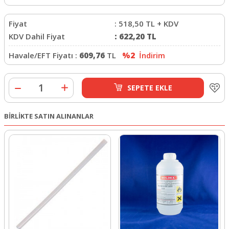
Fiyat
:
518,50
TL + KDV
KDV Dahil Fiyat
:
622,20
TL
Havale/EFT Fiyatı :
609,76
TL
%2
İndirim
SEPETE EKLE
BİRLİKTE SATIN ALINANLAR