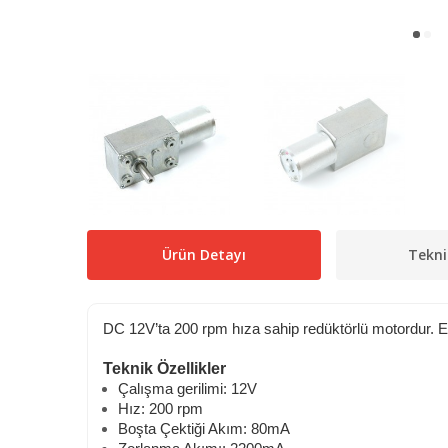
Ürün Detayı
Tekni
​DC 12V’ta 200 rpm hıza sahip redüktörlü motordur. Enge
Teknik Özellikler
Çalışma gerilimi: 12V
Hız: 200 rpm
Boşta Çektiği Akım: 80mA