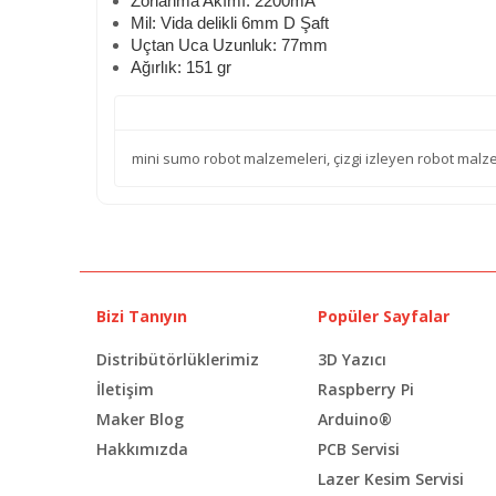
Zorlanma Akımı: 2200mA
Mil: Vida delikli 6mm D Şaft
Uçtan Uca Uzunluk: 77mm
Ağırlık: 151 gr
mini sumo robot malzemeleri
,
çizgi izleyen robot malz
Bizi Tanıyın
Popüler Sayfalar
Distribütörlüklerimiz
3D Yazıcı
İletişim
Raspberry Pi
Maker Blog
Arduino®
Hakkımızda
PCB Servisi
Lazer Kesim Servisi