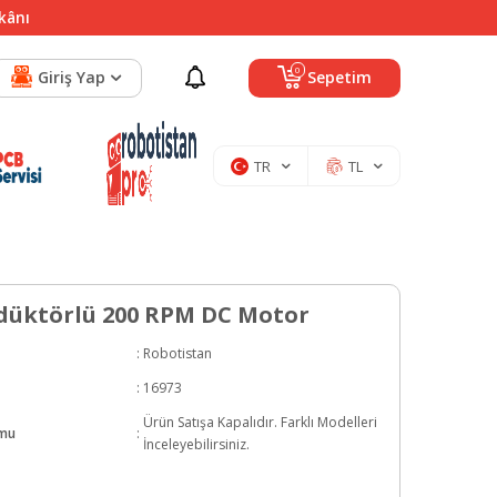
mkânı
0
Giriş Yap
Sepetim
TR
TL
edüktörlü 200 RPM DC Motor
:
Robotistan
:
16973
Ürün Satışa Kapalıdır. Farklı Modelleri
umu
:
İnceleyebilirsiniz.