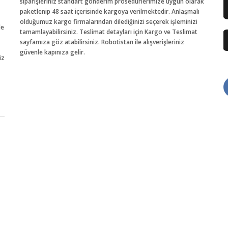
siparişleriniz standart gönderim prosedürlerimize uygun olarak
paketlenip 48 saat içerisinde kargoya verilmektedir. Anlaşmalı
olduğumuz kargo firmalarından dilediğinizi seçerek işleminizi
de
tamamlayabilirsiniz. Teslimat detayları için Kargo ve Teslimat
sayfamıza göz atabilirsiniz. Robotistan ile alışverişleriniz
güvenle kapınıza gelir.
iz