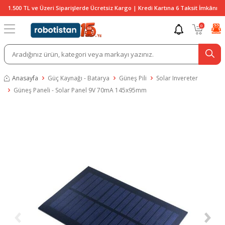
1.500 TL ve Üzeri Siparişlerde Ücretsiz Kargo | Kredi Kartına 6 Taksit İmkânı
0
Anasayfa
Güç Kaynağı - Batarya
Güneş Pili
Solar Invereter
Güneş Paneli - Solar Panel 9V 70mA 145x95mm