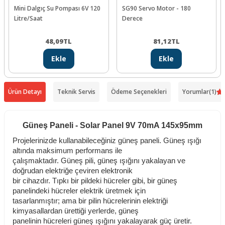
Mini Dalgıç Su Pompası 6V 120
SG90 Servo Motor - 180
Litre/Saat
Derece
48,09
TL
81,12
TL
Ekle
Ekle
Ürün Detayı
Teknik Servis
Ödeme Seçenekleri
Yorumlar
(1)
Güneş Paneli - Solar Panel 9V 70mA 145x95mm
Projelerinizde kullanabileceğiniz güneş paneli. Güneş ışığı
altında maksimum performans ile
çalışmaktadır. Güneş pili, güneş ışığını yakalayan ve
doğrudan elektriğe çeviren elektronik
bir cihazdır. Tıpkı bir pildeki hücreler gibi, bir güneş
panelindeki hücreler elektrik üretmek için
tasarlanmıştır; ama bir pilin hücrelerinin elektriği
kimyasallardan ürettiği yerlerde, güneş
panelinin hücreleri güneş ışığını yakalayarak güç üretir.