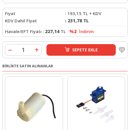
Fiyat
:
193,15
TL + KDV
KDV Dahil Fiyat
:
231,78
TL
Havale/EFT Fiyatı :
227,14
TL
%2
İndirim
SEPETE EKLE
BİRLİKTE SATIN ALINANLAR