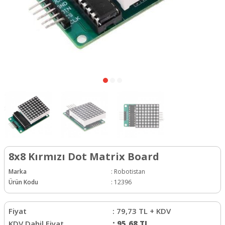
8x8 Kırmızı Dot Matrix Board
Marka
:
Robotistan
Ürün Kodu
:
12396
Fiyat
:
79,73
TL + KDV
KDV Dahil Fiyat
:
95,68
TL