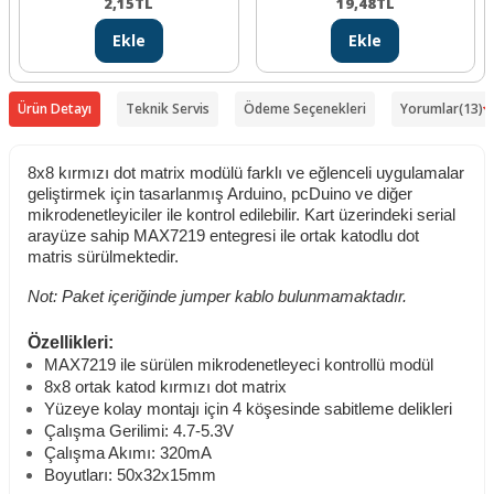
2,15
TL
19,48
TL
Ekle
Ekle
Ürün Detayı
Teknik Servis
Ödeme Seçenekleri
Yorumlar
(13)
8x8 kırmızı dot matrix modülü farklı ve eğlenceli uygulamalar
geliştirmek için tasarlanmış Arduino, pcDuino ve diğer
mikrodenetleyiciler ile kontrol edilebilir.
Kart üzerindeki serial
arayüze sahip MAX7219 entegresi ile ortak katodlu dot
matris sürülmektedir.
Not: Paket içeriğinde jumper kablo bulunmamaktadır.
Özellikleri:
MAX7219 ile sürülen mikrodenetleyeci kontrollü modül
8x8 ortak katod kırmızı dot matrix
Yüzeye kolay montajı için 4 köşesinde sabitleme delikleri
Çalışma Gerilimi: 4.7-5.3V
Çalışma Akımı: 320mA
Boyutları: 50x32x15mm